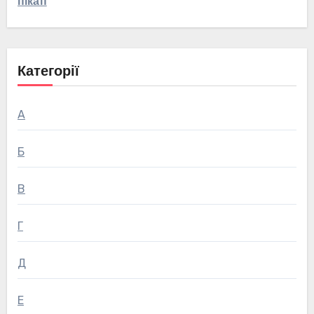
пікап
Категорії
А
Б
В
Г
Д
Е