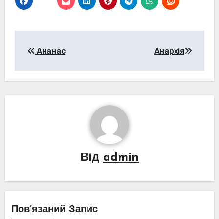
Навігація
Ананас
Анархія
записів
Від
admin
Пов’язаний Запис