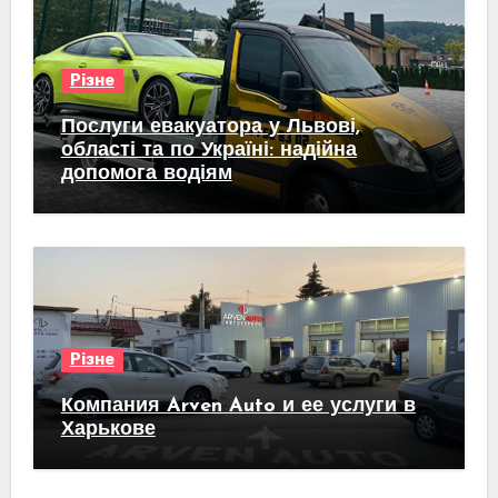
Різне
Послуги евакуатора у Львові,
області та по Україні: надійна
допомога водіям
Різне
Компания Arven Auto и ее услуги в
Харькове