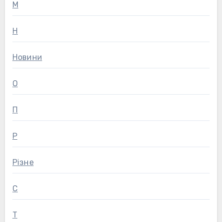
М
Н
Новини
О
П
Р
Різне
С
Т