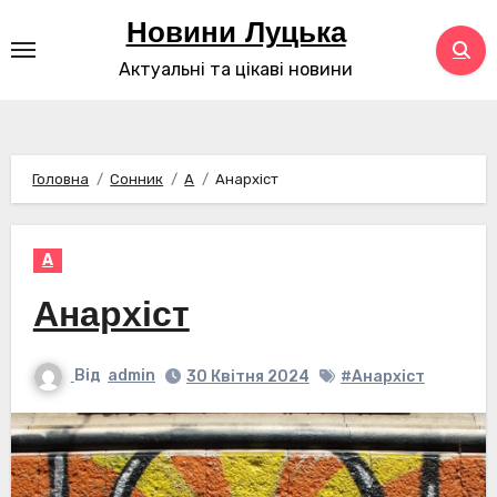
Перейти
Новини Луцька
до
Актуальні та цікаві новини
контенту
Головна
Сонник
А
Анархіст
А
Анархіст
Від
admin
30 Квітня 2024
#Анархіст