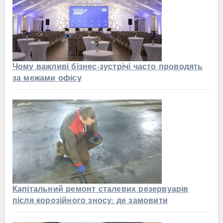
Чому важливі бізнес-зустрічі часто проводять
за межами офісу
Капітальний ремонт сталевих резервуарів
після корозійного зносу: де замовити