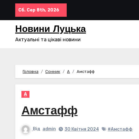
Перейти
Сб. Сер 8th, 2026
до
контенту
Новини Луцька
Актуальні та цікаві новини
Головна
Сонник
А
Амстафф
А
Амстафф
Від
admin
30 Квітня 2024
#Амстафф