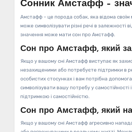
Сонник Амстафф – зна
Амстафф – це порода собак, яка відома своїм
може символізувати різні речі в залежності в
значення може мати сон про Амстафф.
Сон про Амстафф, який з
Якщо у вашому сні Амстафф виступає як захис
незахищеними або потребуєте підтримки в реа
особистих стосунках і вам потрібна допомог
символізувати вашу потребу у самостійності 
підтримкою і самостійністю.
Сон про Амстафф, який на
Якщо у вашому сні Амстафф агресивно напада
або погрожуваними в реальному житті. Можливо