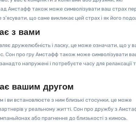
пад Амстафф також може символізувати ваш страх пе
з’ясувати, що саме викликає цей страх і як його подо
ає з вами
вляє дружелюбність і ласку, це може означати, що у в
 вас. Сон про гру Амстафф також може символізувати в
 занадто напружені і потребуєте часу для релаксації 
тає вашим другом
 і ви встановлюєте з ним близькі стосунки, це може
партнерів у реальному житті. Сон про дружбу з Амст
мпаньйонах або прагнення до близькості з кимось.