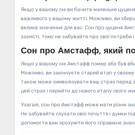
Якщо у вашому сні ви бачите маленьке цуцен
важливого у вашому житті. Можливо, ви збир
велике значення для вас. Сон про цуценя Амс
захисті, тому не забувайте про свої потреби і
Сон про Амстафф, який п
Якщо у вашому сні Амстафф помер або був вби
Можливо, ви закінчуєте старий етап у своєму 
також може символізувати ваш страх перед з
цей страх і перейти до нового етапу свого жи
Узагалі, сон про Амстафф може мати різне зна
Не забувайте слухати свої почуття і думки п
допомогти вам зрозуміти його справжнє знач