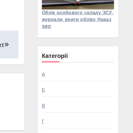
Облік особового складу ЗСУ:
журнали, книги обліку Наказ
280
ет
Категорії
А
Б
В
Г