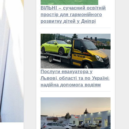
ВІЛЬНІ — сучасний освітній
простір для гармонійного
розвитку дітей у Дніпрі
Послуги евакуатора у
Львові, області та по Україні:
надійна допомога водіям