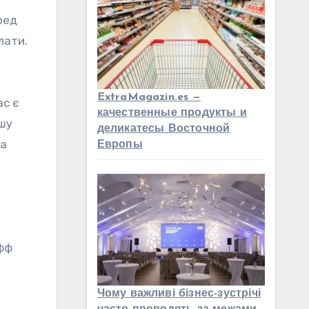
ред
лати.
ExtraMagazin.es —
ас є
качественные продукты и
ашу
деликатесы Восточной
та
Европы
афф
Чому важливі бізнес-зустрічі