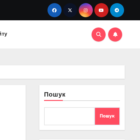
йту
Пошук
Пошук