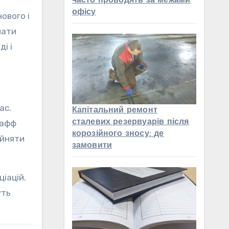
часто проводять за межами
офісу
ового і
мати
і і
ас.
Капітальний ремонт
сталевих резервуарів після
тафф
корозійного зносу: де
ийняти
замовити
іацій.
уть