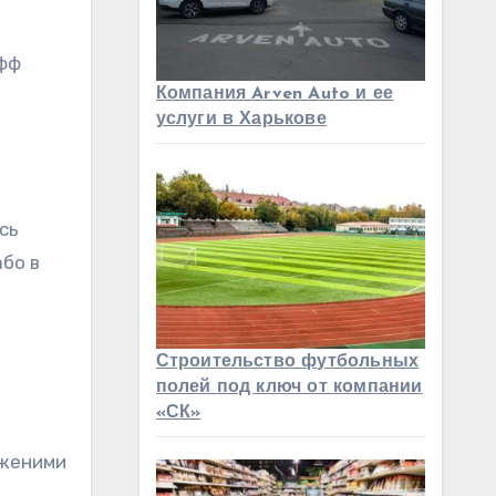
афф
Компания Arven Auto и ее
услуги в Харькове
сь
або в
Строительство футбольных
полей под ключ от компании
«СК»
оженими