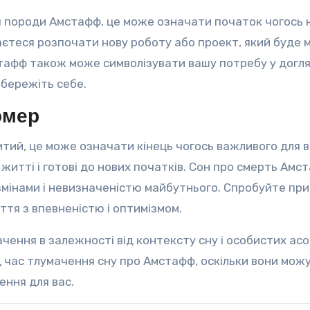
я породи Амстафф, це може означати початок чогось н
аєтеся розпочати нову роботу або проект, який буде 
тафф також може символізувати вашу потребу у догляд
 бережіть себе.
омер
тий, це може означати кінець чогось важливого для в
житті і готові до нових початків. Сон про смерть Амс
мінами і невизначеністю майбутнього. Спробуйте пр
ття з впевненістю і оптимізмом.
чення в залежності від контексту сну і особистих асоц
ід час тлумачення сну про Амстафф, оскільки вони мож
ення для вас.