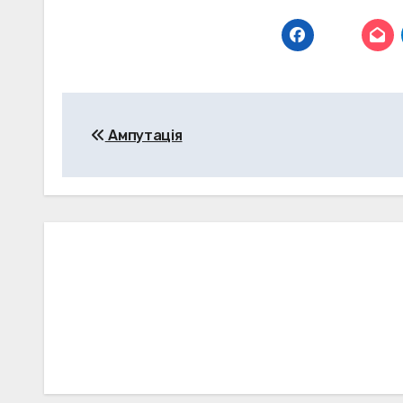
Навігація
Ампутація
записів