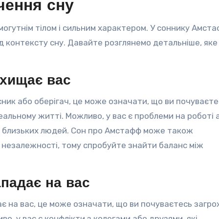
чення сну
 могутнім тілом і сильним характером. У соннику Амст
ід контексту сну. Давайте розглянемо детальніше, яке
ахищає вас
ник або оберігач, це може означати, що ви почуваєте
льному житті. Можливо, у вас є проблеми на роботі 
а близьких людей. Сон про Амстафф може також
і незалежності, тому спробуйте знайти баланс між
падає на вас
є на вас, це може означати, що ви почуваєтесь загр
, у вас є конфлікти з колегами або друзями, які