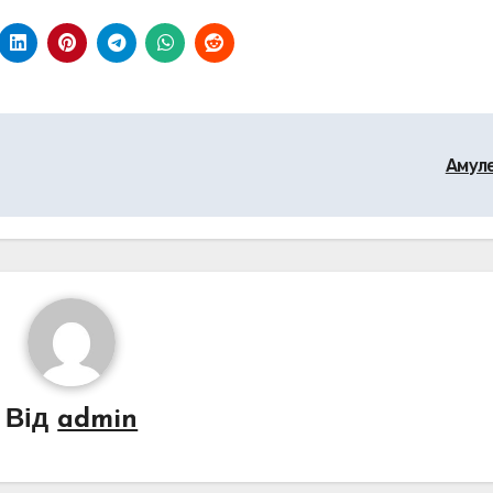
Амул
Від
admin