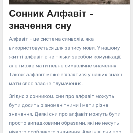
Сонник Алфавіт –
значення сну
Алфавіт – це система символів, яка
використовується для запису мови. У нашому
житті алфавіт є не тільки засобом комунікації,
але і може мати певне символічне значення.
Також алфавіт може з’являтися у наших снах і
мати своє власне тлумачення.
Згідно з сонником, сни про алфавіт можуть
бути досить різноманітними і мати різне
значення. Деякі сни про алфавіт можуть бути
просто випадковими образами, які не несуть
ніякого особливого значення. Але інші сни про