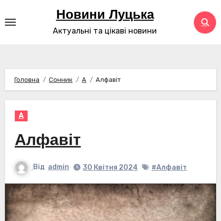
Перейти
Новини Луцька
до
Актуальні та цікаві новини
контенту
Головна
Сонник
А
Алфавіт
А
Алфавіт
Від
admin
30 Квітня 2024
#Алфавіт