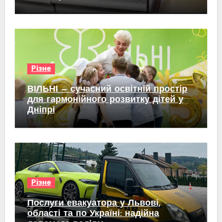
Різне
ВІЛЬНІ — сучасний освітній простір
для гармонійного розвитку дітей у
Дніпрі
Різне
Послуги евакуатора у Львові,
області та по Україні: надійна