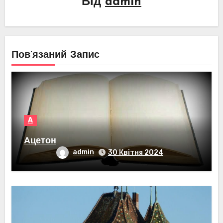
Від
admin
Пов’язаний Запис
А
Ацетон
admin
30 Квітня 2024