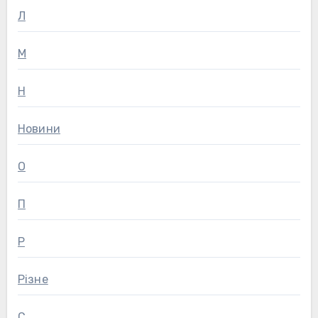
Л
М
Н
Новини
О
П
Р
Різне
С