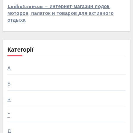
Lodka5.com.ua — интернет-магазин лодок,
моторов, палаток и товаров для активного
отдыха
Категорії
А
Б
В
Г
Д