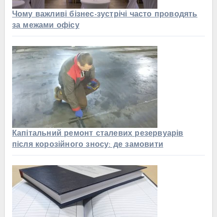
Чому важливі бізнес-зустрічі часто проводять
за межами офісу
Капітальний ремонт сталевих резервуарів
після корозійного зносу: де замовити