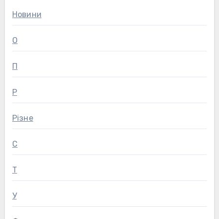
Новини
О
П
Р
Різне
С
Т
У