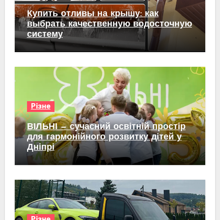
Купить отливы на крышу: как
выбрать качественную водосточную
систему
Різне
ВІЛЬНІ — сучасний освітній простір
для гармонійного розвитку дітей у
Дніпрі
Різне