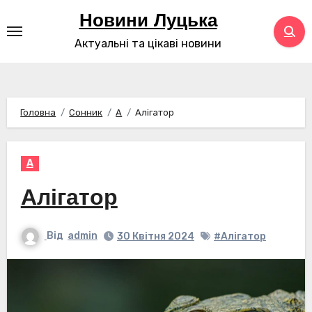
Перейти
Новини Луцька
до
Актуальні та цікаві новини
контенту
Головна
Сонник
А
Алігатор
А
Алігатор
Від
admin
30 Квітня 2024
#Алігатор