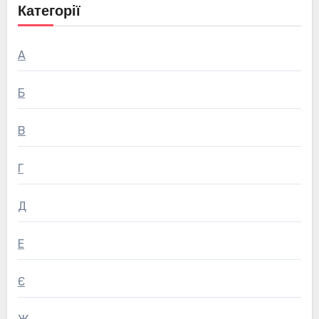
Категорії
А
Б
В
Г
Д
Е
Є