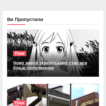
Ви Пропустили
Різне
Чому манга українському стає все
більш популярною
Різне