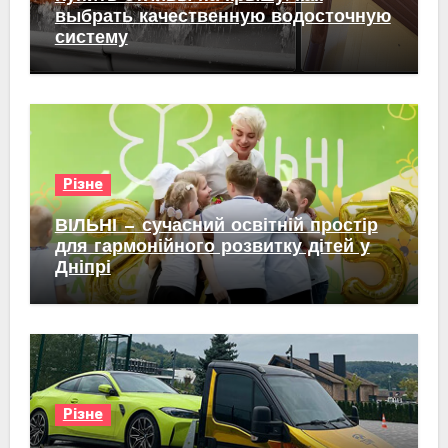
выбрать качественную водосточную
систему
Різне
ВІЛЬНІ — сучасний освітній простір
для гармонійного розвитку дітей у
Дніпрі
Різне