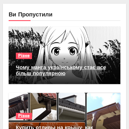
Ви Пропустили
Різне
Чому манга українському стає все
більш популярною
Різне
Купить отливы на крышу: как