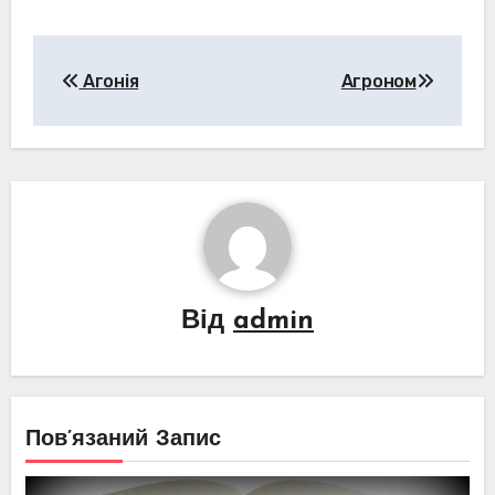
Навігація
Агонія
Агроном
записів
Від
admin
Пов’язаний Запис