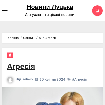
Перейти
Новини Луцька
до
Актуальні та цікаві новини
контенту
Головна
Сонник
А
Агресія
А
Агресія
Від
admin
30 Квітня 2024
#Агресія