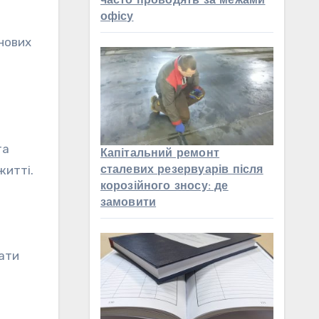
часто проводять за межами
офісу
 нових
та
Капітальний ремонт
житті.
сталевих резервуарів після
корозійного зносу: де
замовити
вати