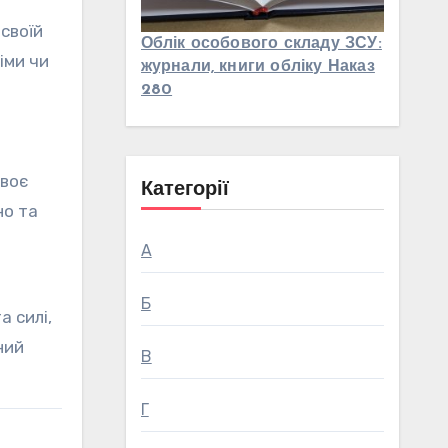
своїй
Облік особового складу ЗСУ:
іми чи
журнали, книги обліку Наказ
280
своє
Категорії
но та
А
Б
 силі,
ний
В
Г