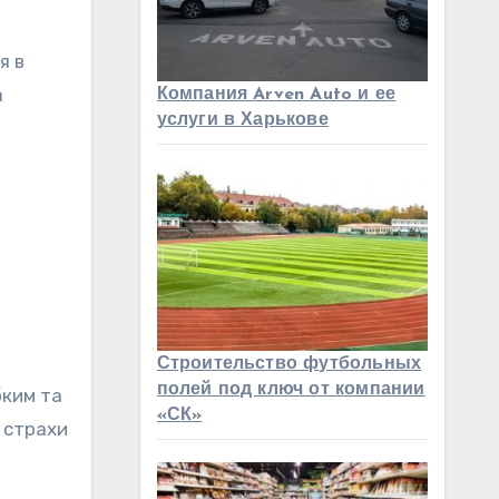
я в
а
Компания Arven Auto и ее
услуги в Харькове
Строительство футбольных
полей под ключ от компании
бким та
«СК»
ї страхи