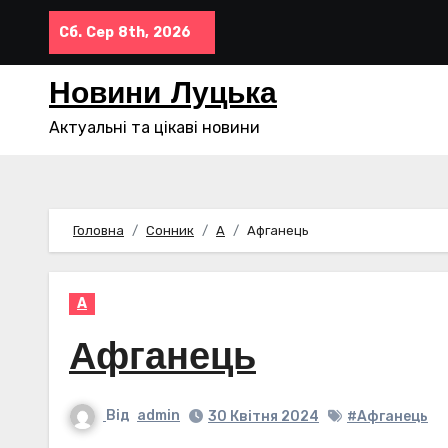
Перейти
Сб. Сер 8th, 2026
до
контенту
Новини Луцька
Актуальні та цікаві новини
Головна
Сонник
А
Афганець
А
Афганець
Від
admin
30 Квітня 2024
#Афганець