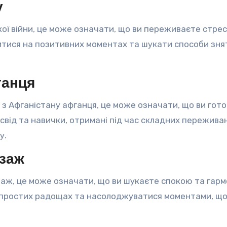
у
кої війни, це може означати, що ви переживаєте стре
дитися на позитивних моментах та шукати способи зня
ганця
з Афганістану афганця, це може означати, що ви гото
освід та навички, отримані під час складних переживан
у.
йзаж
аж, це може означати, що ви шукаєте спокою та гармо
а простих радощах та насолоджуватися моментами, щ