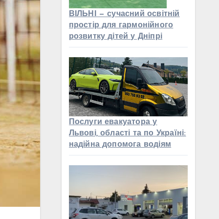
ВІЛЬНІ — сучасний освітній
простір для гармонійного
розвитку дітей у Дніпрі
Послуги евакуатора у
Львові, області та по Україні:
надійна допомога водіям