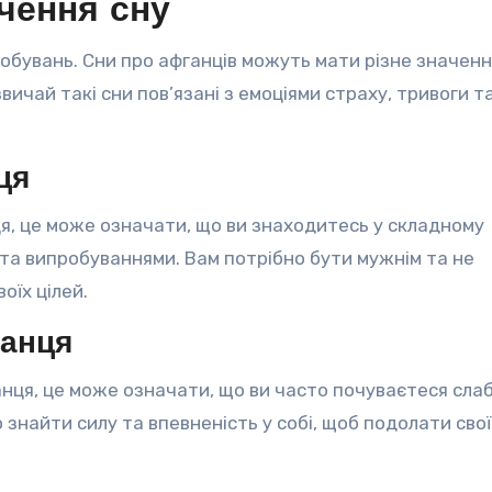
чення сну
робувань. Сни про афганців можуть мати різне значенн
вичай такі сни пов’язані з емоціями страху, тривоги т
ця
ця, це може означати, що ви знаходитесь у складному
 та випробуваннями. Вам потрібно бути мужнім та не
оїх цілей.
ганця
анця, це може означати, що ви часто почуваєтеся сла
 знайти силу та впевненість у собі, щоб подолати сво