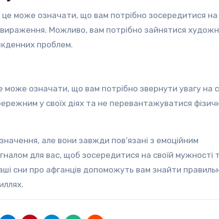
, це може означати, що вам потрібно зосередитися на 
овираження. Можливо, вам потрібно зайнятися художн
якденних проблем.
це може означати, що вам потрібно звернути увагу на 
бережним у своїх діях та не перевантажуватися фізич
 значення, але вони завжди пов’язані з емоційним
алом для вас, щоб зосередитися на своїй мужності та
 ваші сни про афганців допоможуть вам знайти правиль
иллях.