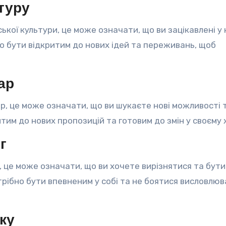
туру
ької культури, це може означати, що ви зацікавлені у
о бути відкритим до нових ідей та переживань, щоб
ар
р, це може означати, що ви шукаєте нові можливості 
тим до нових пропозицій та готовим до змін у своєму 
г
, це може означати, що ви хочете вирізнятися та бути
отрібно бути впевненим у собі та не боятися висловлю
ку