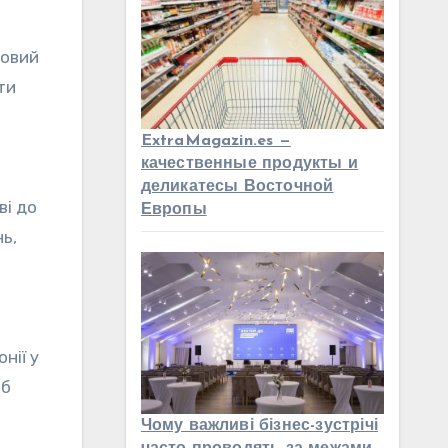
совий
ти
ExtraMagazin.es —
качественные продукты и
деликатесы Восточной
ві до
Европы
ь,
нії у
об
Чому важливі бізнес-зустрічі