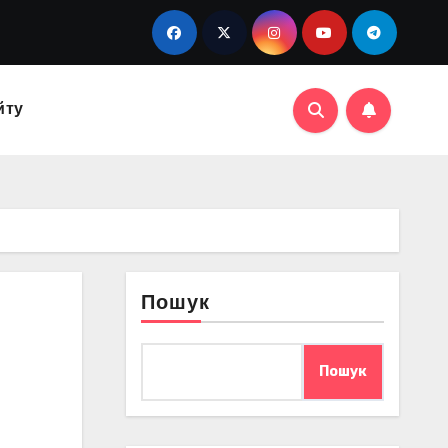
йту
Пошук
Пошук