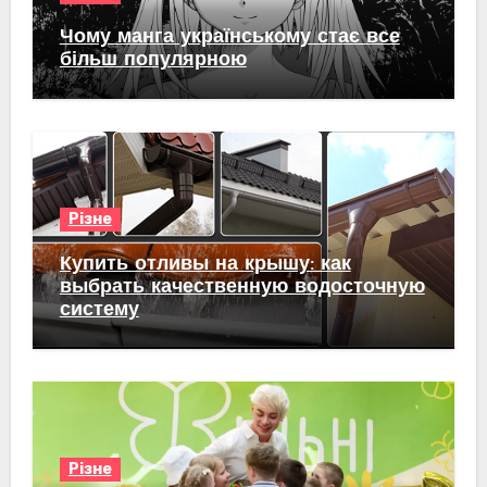
Чому манга українському стає все
більш популярною
Різне
Купить отливы на крышу: как
выбрать качественную водосточную
систему
Різне