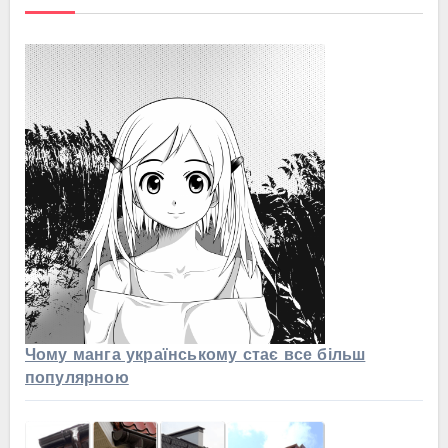
Чому манга українському стає все більш
популярною