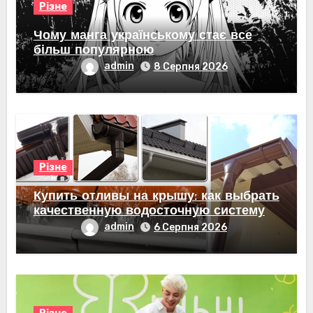
Різне
Чому манга українському стає все
більш популярною
admin
8 Серпня 2026
Різне
Купить отливы на крышу: как выбрать
качественную водосточную систему
admin
6 Серпня 2026