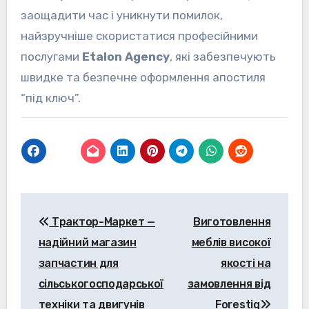
заощадити час і уникнути помилок,
найзручніше скористатися професійними
послугами
Etalon
Agency
, які забезпечують
швидке та безпечне оформлення апостиля
“під ключ”.
Навігація
Трактор-Маркет —
Виготовлення
записів
надійний магазин
меблів високої
запчастин для
якості на
сільськогосподарської
замовлення від
техніки та двигунів
Forestiq