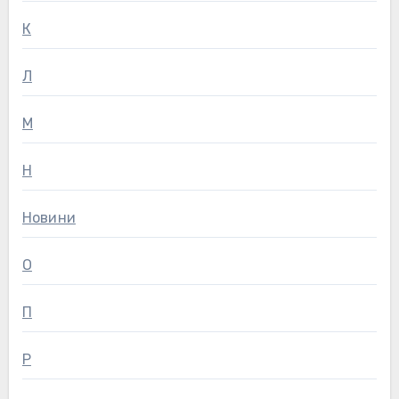
К
Л
М
Н
Новини
О
П
Р