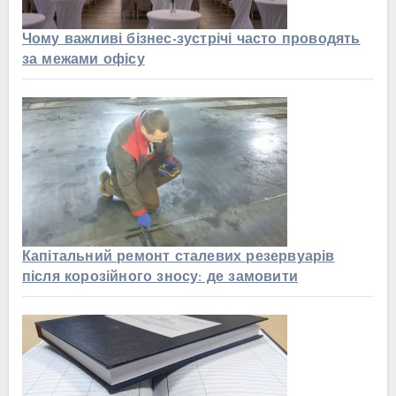
Чому важливі бізнес-зустрічі часто проводять
за межами офісу
Капітальний ремонт сталевих резервуарів
після корозійного зносу: де замовити