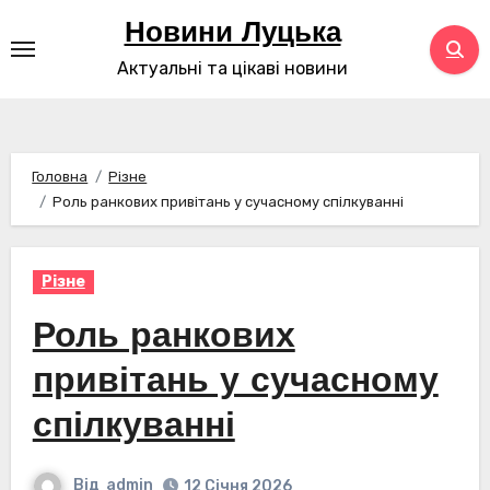
Перейти
Новини Луцька
до
Актуальні та цікаві новини
контенту
Головна
Різне
Роль ранкових привітань у сучасному спілкуванні
Різне
Роль ранкових
привітань у сучасному
спілкуванні
Від
admin
12 Січня 2026