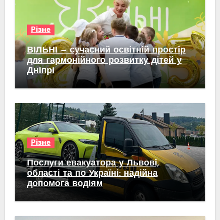
Різне
ВІЛЬНІ — сучасний освітній простір
для гармонійного розвитку дітей у
Дніпрі
Різне
Послуги евакуатора у Львові,
області та по Україні: надійна
допомога водіям