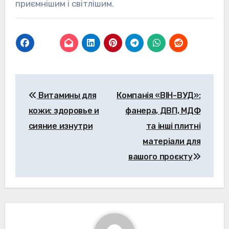
приємнішим і світлішим.
Навігація
Витамины для
Компанія «ВІН-ВУД»:
записів
кожи: здоровье и
фанера, ДВП, МДФ
сияние изнутри
та інші плитні
матеріали для
вашого проєкту