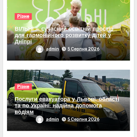
Різне
ВІЛЬНІ — сучасний освітній простір
для гармонійного розвитку дітей у
Дніпрі
admin
5 Серпня 2026
Різне
Послуги евакуатора у Львові, області
та по Україні: надійна допомога
водіям
admin
5 Серпня 2026