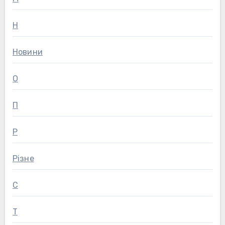
Н
Новини
О
П
Р
Різне
С
Т