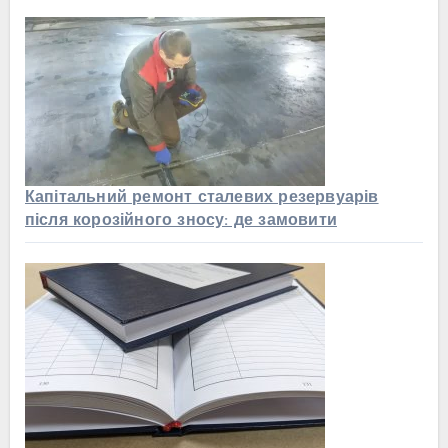
Капітальний ремонт сталевих резервуарів
після корозійного зносу: де замовити