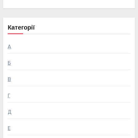
Категорії
А
Б
В
Г
Д
Е