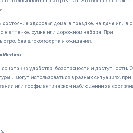
жат стеклянной колбы с ртутью. Это особенно важно,
и.
остояние здоровья дома, в поездке, на даче или в о
р в аптечке, сумке или дорожном наборе. При
ыстро, без дискомфорта и ожидания.
oMedica
 сочетание удобства, безопасности и доступности. 
уры и могут использоваться в разных ситуациях: при
огании или профилактическом наблюдении за состоян
в;