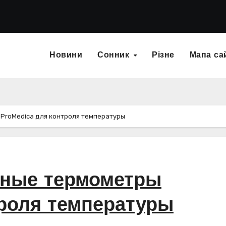
Новини
Сонник
Різне
Мапа са
ProMedica для контроля температуры
нные термометры
троля температуры