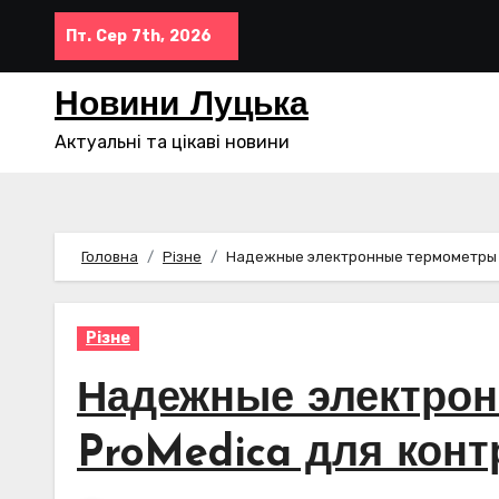
Перейти
Пт. Сер 7th, 2026
до
контенту
Новини Луцька
Актуальні та цікаві новини
Головна
Різне
Надежные электронные термометры 
Різне
Надежные электро
ProMedica для кон