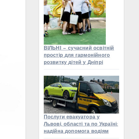
ВІЛЬНІ — сучасний освітній
простір для гармонійного
розвитку дітей у Дніпрі
Послуги евакуатора у
Львові, області та по Україні:
надійна допомога водіям