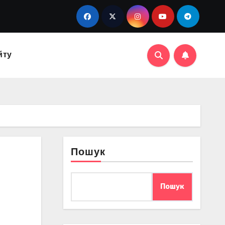
йту
Пошук
Пошук