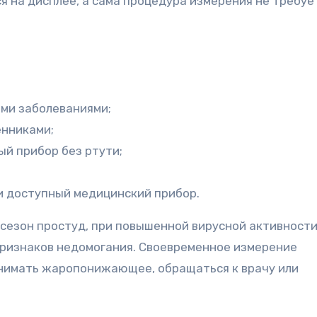
 на дисплее, а сама процедура измерения не требуе
ми заболеваниями;
енниками;
й прибор без ртути;
и доступный медицинский прибор.
сезон простуд, при повышенной вирусной активности
признаков недомогания. Своевременное измерение
инимать жаропонижающее, обращаться к врачу или