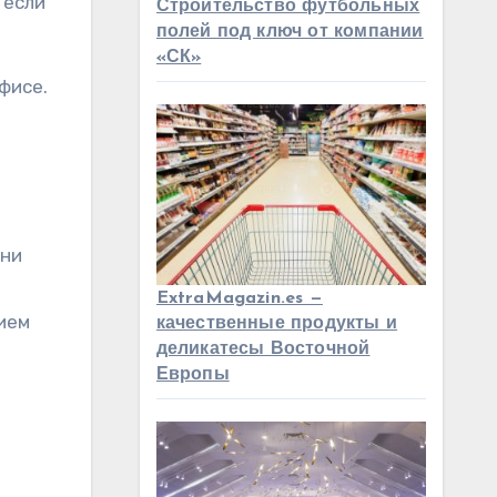
 если
Строительство футбольных
полей под ключ от компании
«СК»
фисе.
Они
ExtraMagazin.es —
ием
качественные продукты и
деликатесы Восточной
Европы