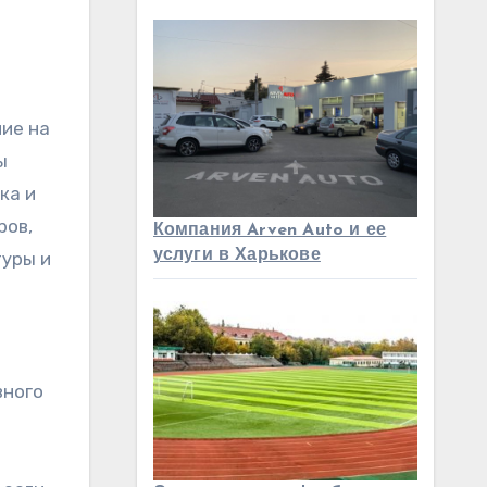
ние на
ы
ка и
ров,
Компания Arven Auto и ее
услуги в Харькове
туры и
вного