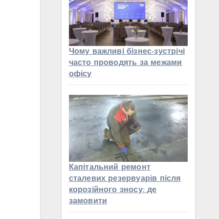
Чому важливі бізнес-зустрічі
часто проводять за межами
офісу
Капітальний ремонт
сталевих резервуарів після
корозійного зносу: де
замовити