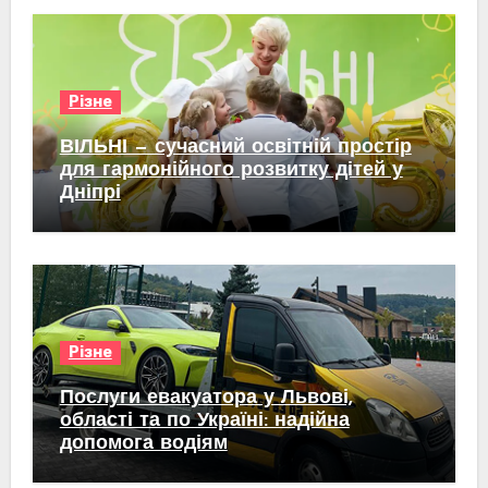
Різне
ВІЛЬНІ — сучасний освітній простір
для гармонійного розвитку дітей у
Дніпрі
Різне
Послуги евакуатора у Львові,
області та по Україні: надійна
допомога водіям