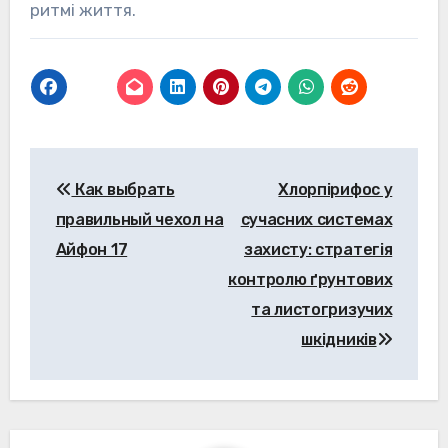
ритмі життя.
Навігація
Как выбрать
Хлорпірифос у
записів
правильный чехол на
сучасних системах
Айфон 17
захисту: стратегія
контролю ґрунтових
та листогризучих
шкідників