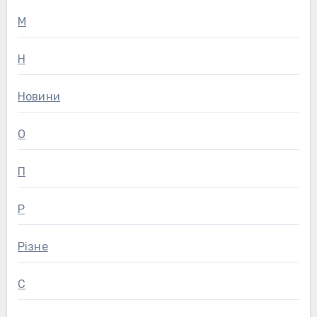
М
Н
Новини
О
П
Р
Різне
С