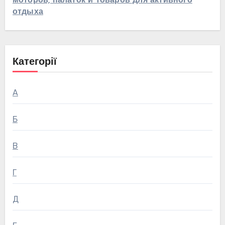
моторов, палаток и товаров для активного
отдыха
Категорії
А
Б
В
Г
Д