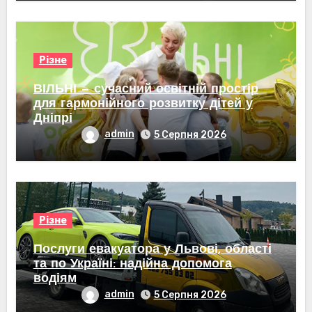
Різне
ВІЛЬНІ — сучасний освітній простір
для гармонійного розвитку дітей у
Дніпрі
admin
5 Серпня 2026
Різне
Послуги евакуатора у Львові, області
та по Україні: надійна допомога
водіям
admin
5 Серпня 2026